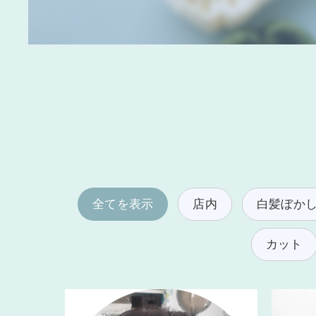
全てを表示
店内
白髪ぼか
カット