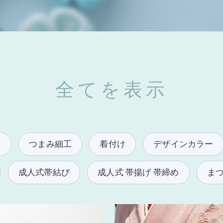
全てを表示
し
つまみ細工
着付け
デザインカラー
成人式帯結び
成人式 帯揚げ 帯締め
ま