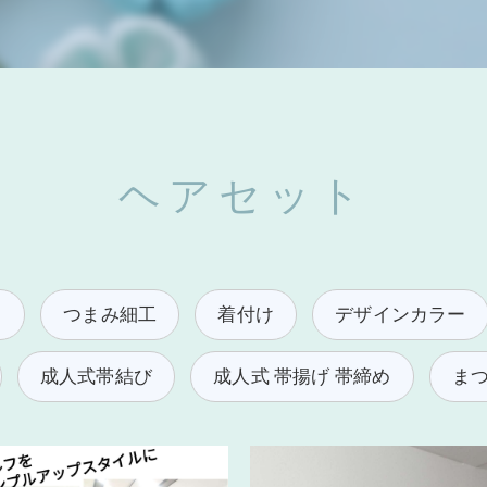
ヘアセット
し
つまみ細工
着付け
デザインカラー
成人式帯結び
成人式 帯揚げ 帯締め
ま